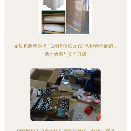
品质包装新选择 PE缠绕膜50cm宽 含税特价促销，
助力效率与安全升级
利剑出鞘！捣毁无证生产医疗器械、化妆品窝点