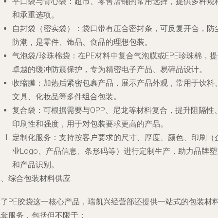
平口袋与背心袋
：超市、零售店铺的常用选择，提供多种规
和承重选项。
自封袋（密实袋）
：袋口带有压合密封条，可反复开合，防
防潮，是零件、饰品、食品的理想包装。
气泡袋/珍珠棉袋
：在PE材料中复合气泡膜或EPE珍珠棉，
卓越的缓冲防震保护，专为精密电子产品、易碎品设计。
收缩膜
：加热后紧密包裹产品，展示产品外观，常用于饮料
文具、化妆品等多件组合包装。
复合袋
：可根据需要与OPP、尼龙等材料复合，提升阻隔性
印刷性和强度，用于对包装要求更高的产品。
定制化服务
：支持按客户要求的尺寸、厚度、颜色、印刷（
业Logo、产品信息、条形码等）进行定制生产，助力品牌塑
和产品识别。
二、综合包装材料供应
除了PE胶袋这一核心产品，瑞凯兴经营部还提供一站式的包装材
配套服务，包括但不限于：