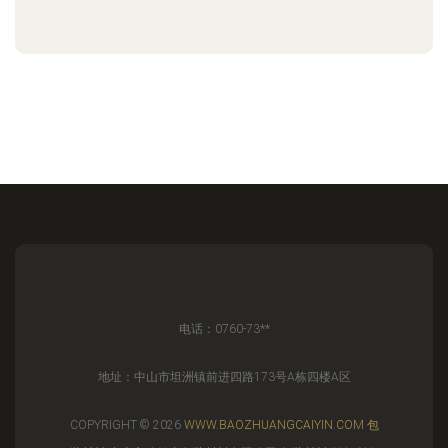
电话：0760-73**
地址：中山市坦洲镇前进四路173号A栋四楼A区
COPYRIGHT © 2026
WWW.BAOZHUANGCAIYIN.COM
包