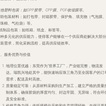
其他塑料包装
：如OPP胶带、CPP膜、POF收缩膜等。
辅助包装材料
：如打包带、封箱胶带、保护角、填充物（气泡膜
珍珠棉、气柱袋）等。
纸制品包装
：如纸箱、纸盒、标签等。
这种多元化的供应能力，使得客户能够在一个供应商处解决大部
包装需求，简化采购流程，提高供应链效率。
三、服务优势与价值
地理位置优越
：东莞作为“世界工厂”，产业链完整，物流发
达。瑞凯兴地处其中，能快速响应珠三角乃至全国客户的订
需求，配送及时高效。
质量稳定可靠
：从原材料采购到生产加工，建立严格的质量
制体系，确保胶袋的厚度均匀、封边牢固、无异味，符合环
及安全标准。
价格竞争力强
：依托规模化采购和生产管理经验，在保证质